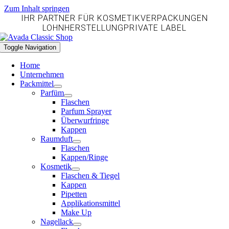
Zum Inhalt springen
IHR PARTNER FÜR
KOSMETIKVERPACKUNGEN
LOHNHERSTELLUNG
PRIVATE LABEL
Toggle Navigation
Home
Unternehmen
Packmittel
Parfüm
Flaschen
Parfum Sprayer
Überwurfringe
Kappen
Raumduft
Flaschen
Kappen/Ringe
Kosmetik
Flaschen & Tiegel
Kappen
Pipetten
Applikationsmittel
Make Up
Nagellack