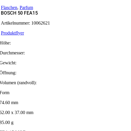
Flaschen
,
Parfum
BOSCH 50 FEA15
Artikelnummer:
10062621
Produktflyer
Höhe:
Durchmesser:
Gewicht:
Öffnung:
Volumen (randvoll):
Form
74.60 mm
62.00 x 37.00 mm
85.00 g