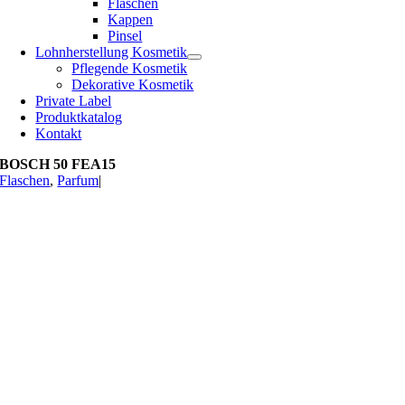
Flaschen
Kappen
Pinsel
Lohnherstellung Kosmetik
Pflegende Kosmetik
Dekorative Kosmetik
Private Label
Produktkatalog
Kontakt
BOSCH 50 FEA15
Flaschen
,
Parfum
|