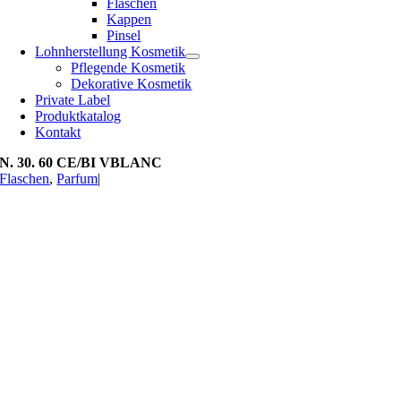
Flaschen
Kappen
Pinsel
Lohnherstellung Kosmetik
Pflegende Kosmetik
Dekorative Kosmetik
Private Label
Produktkatalog
Kontakt
N. 30. 60 CE/BI VBLANC
Flaschen
,
Parfum
|