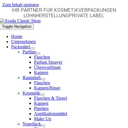
Zum Inhalt springen
IHR PARTNER FÜR
KOSMETIKVERPACKUNGEN
LOHNHERSTELLUNG
PRIVATE LABEL
Toggle Navigation
Home
Unternehmen
Packmittel
Parfüm
Flaschen
Parfum Sprayer
Überwurfringe
Kappen
Raumduft
Flaschen
Kappen/Ringe
Kosmetik
Flaschen & Tiegel
Kappen
Pipetten
Applikationsmittel
Make Up
Nagellack