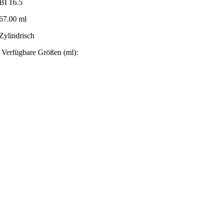
BI 16.5
67.00 ml
Zylindrisch
Verfügbare Größen (ml):