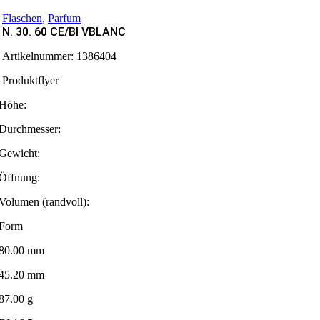
Flaschen
,
Parfum
N. 30. 60 CE/BI VBLANC
Artikelnummer:
1386404
Produktflyer
Höhe:
Durchmesser:
Gewicht:
Öffnung:
Volumen (randvoll):
Form
80.00 mm
45.20 mm
87.00 g